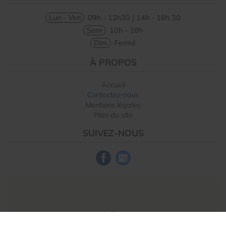
Lun - Ven
09h - 12h30 | 14h - 18h 30
Sam
10h - 18h
Dim
Fermé
À PROPOS
Accueil
Contactez-nous
Mentions légales
Plan du site
SUIVEZ-NOUS